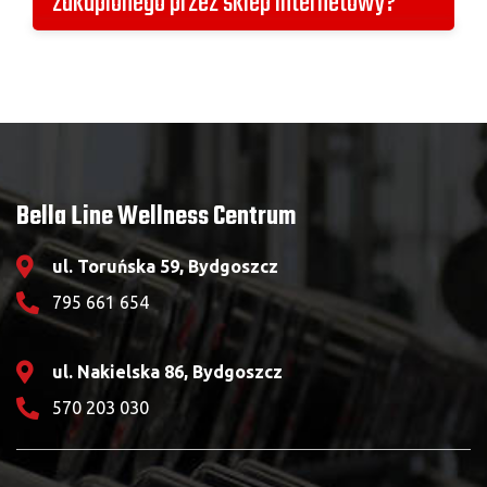
zakupionego przez sklep internetowy?
płatności: jednorazowa płatność kartą, BLIK
lub przelew elektroniczny.
Rezygnacja może odbyć się tylko w recepcji
klubu, który został wybrany przy składaniu
zamówienia.
Bella Line Wellness Centrum
ul. Toruńska 59, Bydgoszcz
795 661 654
ul. Nakielska 86, Bydgoszcz
570 203 030